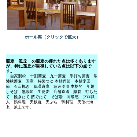
ホール席（クリックで拡大）
蕎麦 孤丘 の蕎麦の優れた点は多くあります
が、特に孤丘が重視している点は以下の点で
す。
自家製粉 十割蕎麦 九一蕎麦 手打ち蕎麦 常
陸秋蕎麦 国産 特製つゆ 本枯鰹節 本枯宗田
節 石臼挽き 低温倉庫 急速冷凍 本格的 年越
しそば 無添加 生蕎麦 店舗直送 贈答 打ちた
て 挽きたて 茹でたて そば湯 高級感 プロ職
人 鴨料理 天麩羅 天ぷら 鴨料理 天使の海
老 以上です。