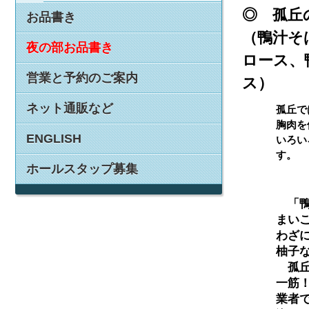
◎ 孤丘
お品書き
（鴨汁そ
夜の部お品書き
ロース、
営業と予約のご案内
ス）
ネット通販など
孤丘で
胸肉を
ENGLISH
いろい
す。
ホールスタップ募集
　「
まい
わざ
柚子
　孤
一筋
業者