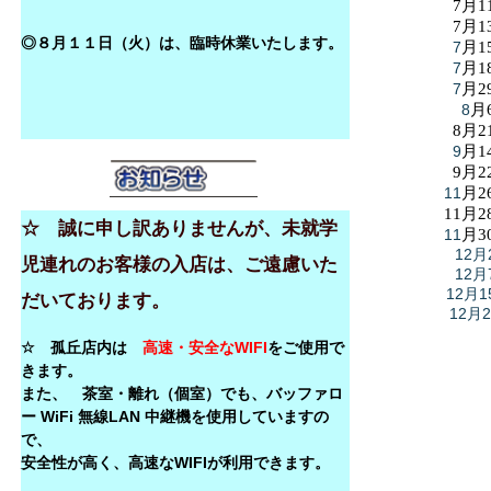
7月1
7月1
◎８月１１日（火）は、臨時休業いたします。
7
月1
7
月1
7
月2
8
月
8月2
9
月1
9月2
11
月2
11月2
☆ 誠に申し訳ありませんが、未就学
11
月3
12月
児連れのお客様の入店は、ご遠慮いた
12月
12月1
だいております。
12月
☆ 孤丘店内は
高速・安全なWIFI
をご使用で
きます。
また、 茶室・離れ（個室）でも、バッファロ
ー WiFi 無線LAN 中継機を使用していますの
で、
安全性が高く、高速なWIFIが利用できます。