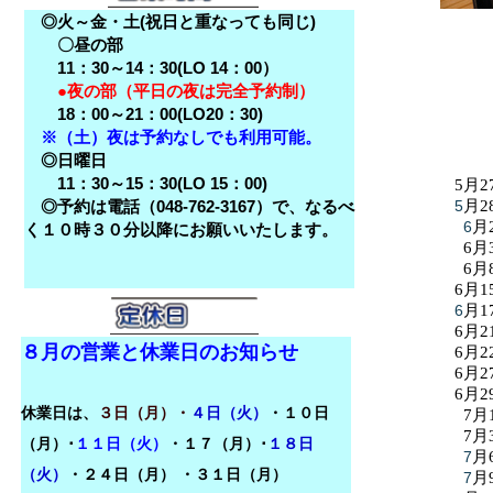
◎火～金・土(祝日と重なっても同じ)
〇昼の部
11：30～14：30(LO 14：00）
●夜の部（平日の夜は完全予約制）
18：00～21：00(LO20：30)
※（土）夜は予約なしでも利用可能。
◎日曜日
11：30～15：30(LO 15：00)
5月2
◎予約は電話（048-762-3167）で、なるべ
5
月2
6
月
く１０時３０分以降にお願いいたします。
6月
6月
6月1
6
月1
6月2
８月の営業と休業日のお知らせ
6月2
6月2
6月2
休業日は、
３日（月）・
４日（火）
・１０日
7月
7月
（月）･
１１日（火）
・１７（月）･
１８日
7
月
（火）
・
２４日（月）
・３１日（月）
7
月