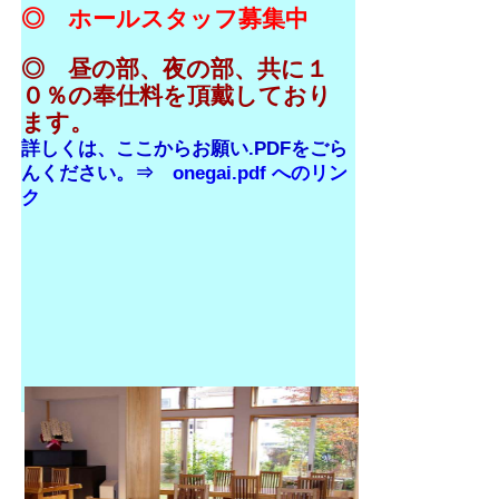
◎ ホールスタッフ募集中
◎ 昼の部、夜の部、共に１
０％の奉仕料を頂戴しており
ます。
詳しくは、ここからお願い.PDFをごら
んください。⇒
onegai.pdf へのリン
ク