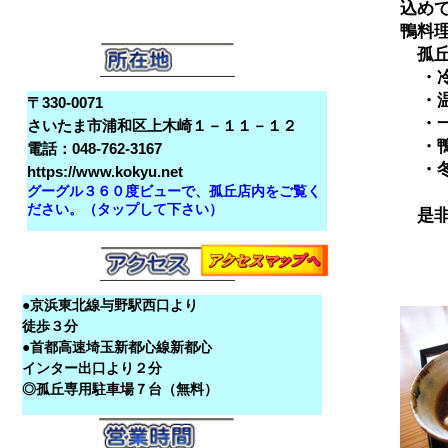
込め
鴨料理
　孤
  ・
  ・
〒330-0071
  
さいたま市浦和区上木崎１－１１－１２
  ・
電話：048-762-3167
  
https://www.kokyu.net
　　
グーグル３６０度ビューで、孤丘店内をご覧く
ださい。（タップして下さい）
●京浜東北線与野駅西口より
徒歩３分
●首都高速埼玉新都心線新都心
インター出口より２分
◎孤丘専用駐車場７台（無料）