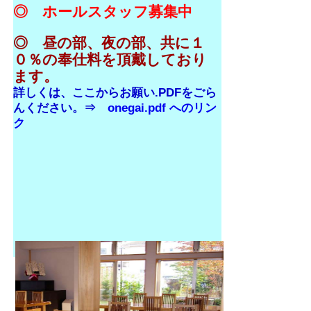
◎ ホールスタッフ募集中
◎ 昼の部、夜の部、共に１
０％の奉仕料を頂戴しており
ます。
詳しくは、ここからお願い.PDFをごら
んください。⇒
onegai.pdf へのリン
ク