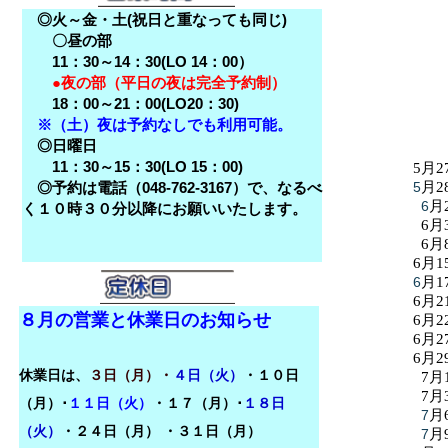
◎火～金・土(祝日と重なっても同じ)
〇昼の部
11：30～14：30(LO 14：00）
●夜の部（平日の夜は完全予約制）
18：00～21：00(LO20：30)
※（土）夜は予約なしでも利用可能。
◎日曜日
11：30～15：30(LO 15：00)
5月2
◎予約は電話（048-762-3167）で、なるべ
5
月2
6
月
く１０時３０分以降にお願いいたします。
6月
6月
6月1
6
月1
6月2
８月の営業と休業日のお知らせ
6月2
6月2
6月2
休業日は、
３日（月）・
４日（火）
・１０日
7月
7月
（月）･
１１日（火）
・１７（月）･
１８日
7
月
（火）
・
２４日（月）
・３１日（月）
7
月