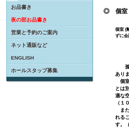
お品書き
◎ 個室
夜の部お品書き
個室 
営業と予約のご案内
ずに会
ネット通販など
ENGLISH
　　孤
ホールスタップ募集
ありま
　個
とは
適な
（１
　ま
れる
す。