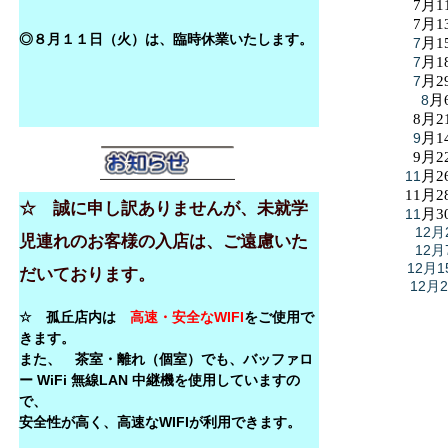
7月1
7月1
◎８月１１日（火）は、臨時休業いたします。
7
月1
7
月1
7
月2
8
月
8月2
9
月1
9月2
11
月2
11月2
☆ 誠に申し訳ありませんが、未就学
11
月3
12月
児連れのお客様の入店は、ご遠慮いた
12月
12月1
だいております。
12月
☆ 孤丘店内は
高速・安全なWIFI
をご使用で
きます。
また、 茶室・離れ（個室）でも、バッファロ
ー WiFi 無線LAN 中継機を使用していますの
で、
安全性が高く、高速なWIFIが利用できます。