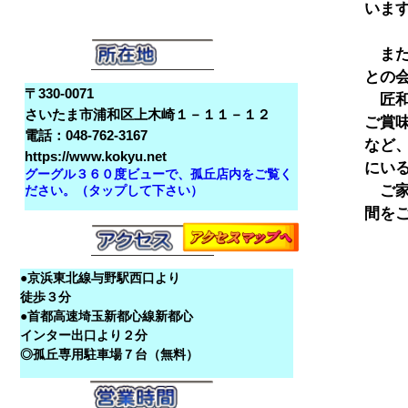
いま
　ま
との
〒330-0071
　匠
さいたま市浦和区上木崎１－１１－１２
ご賞
電話：048-762-3167
など
https://www.kokyu.net
にいる
グーグル３６０度ビューで、孤丘店内をご覧く
　ご
ださい。（タップして下さい）
●京浜東北線与野駅西口より
徒歩３分
●首都高速埼玉新都心線新都心
インター出口より２分
◎孤丘専用駐車場７台（無料）