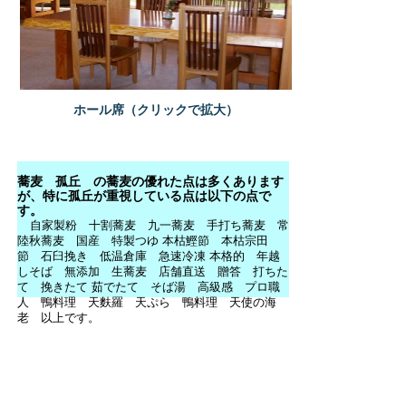
ホール席（クリックで拡大）
蕎麦 孤丘 の蕎麦の優れた点は多くあります
が、特に孤丘が重視している点は以下の点で
す。
自家製粉 十割蕎麦 九一蕎麦 手打ち蕎麦 常
陸秋蕎麦 国産 特製つゆ 本枯鰹節 本枯宗田
節 石臼挽き 低温倉庫 急速冷凍 本格的 年越
しそば 無添加 生蕎麦 店舗直送 贈答 打ちた
て 挽きたて 茹でたて そば湯 高級感 プロ職
人 鴨料理 天麩羅 天ぷら 鴨料理 天使の海
老 以上です。