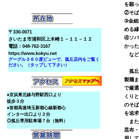
を願っ
②そば
③金細
める縁
〒330-0071
④ソバ
さいたま市浦和区上木崎１－１１－１２
かっ
電話：048-762-3167
https://www.kokyu.net
など
グーグル３６０度ビューで、孤丘店内をご覧く
ださい。（タップして下さい）
孤丘の
製麺ま
で厳選
●京浜東北線与野駅西口より
くりと
徒歩３分
のそば
●首都高速埼玉新都心線新都心
を追求
インター出口より２分
◎孤丘専用駐車場７台（無料）
また
昆布・
用して