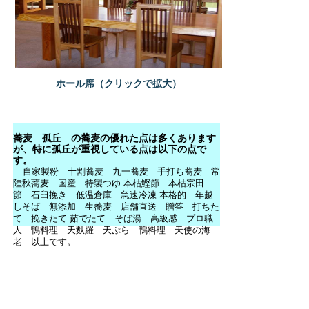
ホール席（クリックで拡大）
蕎麦 孤丘 の蕎麦の優れた点は多くあります
が、特に孤丘が重視している点は以下の点で
す。
自家製粉 十割蕎麦 九一蕎麦 手打ち蕎麦 常
陸秋蕎麦 国産 特製つゆ 本枯鰹節 本枯宗田
節 石臼挽き 低温倉庫 急速冷凍 本格的 年越
しそば 無添加 生蕎麦 店舗直送 贈答 打ちた
て 挽きたて 茹でたて そば湯 高級感 プロ職
人 鴨料理 天麩羅 天ぷら 鴨料理 天使の海
老 以上です。