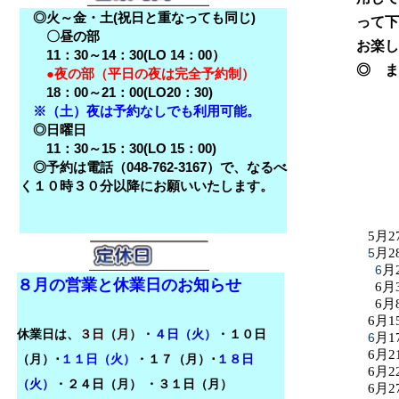
◎火～金・土(祝日と重なっても同じ)
って下
〇昼の部
お楽し
11：30～14：30(LO 14：00）
◎ ま
●夜の部（平日の夜は完全予約制）
18：00～21：00(LO20：30)
※（土）夜は予約なしでも利用可能。
◎日曜日
11：30～15：30(LO 15：00)
◎予約は電話（048-762-3167）で、なるべ
く１０時３０分以降にお願いいたします。
5月2
5
月2
6
月
８月の営業と休業日のお知らせ
6月
6月
6月1
休業日は、
３日（月）・
４日（火）
・１０日
6
月1
6月2
（月）･
１１日（火）
・１７（月）･
１８日
6月2
（火）
・
２４日（月）
・３１日（月）
6月2