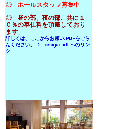
◎ ホールスタッフ募集中
◎ 昼の部、夜の部、共に１
０％の奉仕料を頂戴しており
ます。
詳しくは、ここからお願い.PDFをごら
んください。⇒
onegai.pdf へのリン
ク