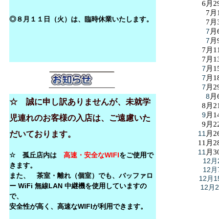
6月2
7月
◎８月１１日（火）は、臨時休業いたします。
7月
7
月
7
月
7月1
7月1
7
月1
7
月1
7
月2
8
月
☆ 誠に申し訳ありませんが、未就学
8月2
9
月1
児連れのお客様の入店は、ご遠慮いた
9月2
だいております。
11
月2
11月2
11
月3
☆ 孤丘店内は
高速・安全なWIFI
をご使用で
12月
きます。
12月
また、 茶室・離れ（個室）でも、バッファロ
12月1
ー WiFi 無線LAN 中継機を使用していますの
12月
で、
安全性が高く、高速なWIFIが利用できます。