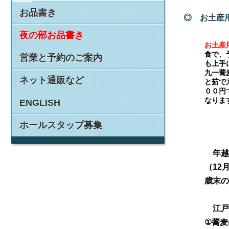
お品書き
◎ お土産
夜の部お品書き
お土産
食で、
営業と予約のご案内
も上手
九一蕎
ネット通販など
と茹で
００円
なりま
ENGLISH
ホールスタップ募集
年越
（12
歳末の
江戸
①蕎麦